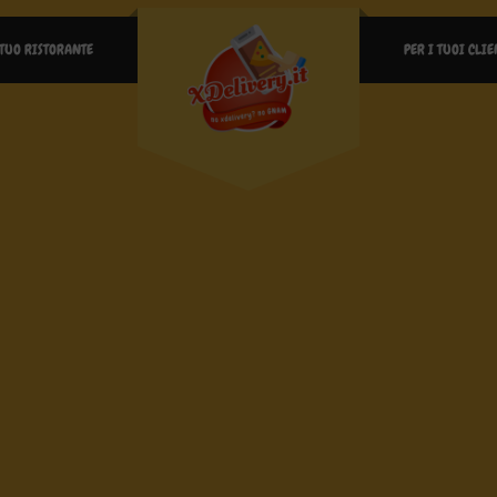
 TUO RISTORANTE
PER I TUOI CLIE
RICHIESTO
PASSWORD
*
ACCEDI
RICORDAMI
Password dimenticata?