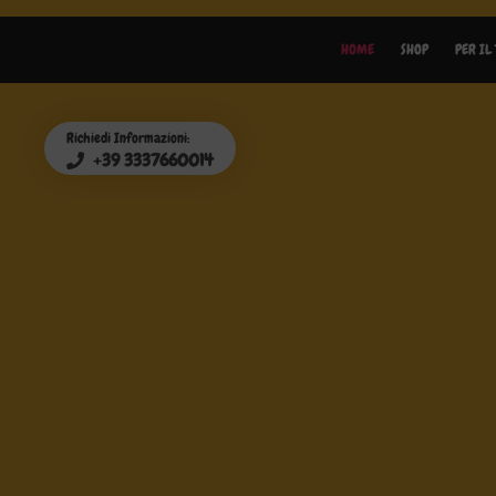
HOME
SHOP
PER IL
Richiedi Informazioni:
+39 3337660014