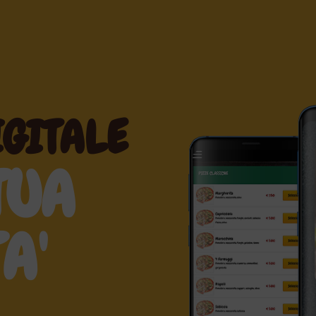
GITALE
TUA
A'