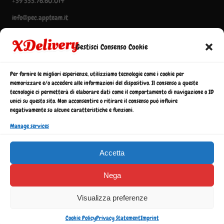
+39 333.76.60.014
info@pec.appteam.it
Codice Interscambio: 66OZKW1
Gestisci Consenso Cookie
Pagamenti Accettati
Per fornire le migliori esperienze, utilizziamo tecnologie come i cookie per
memorizzare e/o accedere alle informazioni del dispositivo. Il consenso a queste
tecnologie ci permetterà di elaborare dati come il comportamento di navigazione o ID
unici su questo sito. Non acconsentire o ritirare il consenso può influire
negativamente su alcune caratteristiche e funzioni.
Manage services
Accetta
0
Nega
Visualizza preferenze
XDelivery.it è un marchio di
| © 2026 Tutti i diritti riservati.
Appteam.it
P.IVA 04922740750
Cookie Policy
Privacy Statement
Imprint