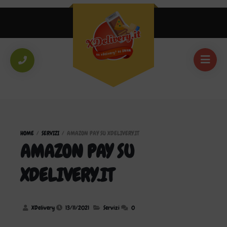
HOME
/
SERVIZI
/
AMAZON PAY SU XDELIVERY.IT
AMAZON PAY SU
XDELIVERY.IT
XDelivery
13/11/2021
Servizi
0